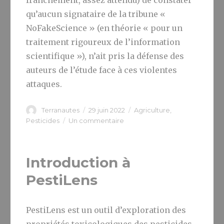
franchement, assez attendu) de constater
qu’aucun signataire de la tribune «
NoFakeScience » (en théorie « pour un
traitement rigoureux de l’information
scientifique »), n’ait pris la défense des
auteurs de l’étude face à ces violentes
attaques.
Auteur
Publié
Catégories
Terranautes
29 juin 2022
Agriculture
,
le
sur
Pesticides
Un commentaire
Les
oiseaux
des
Introduction à
champs
bio
PestiLens
sont
ils
plus
PestiLens est un outil d’exploration des
vifs