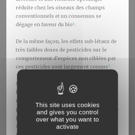
réduite chez les oiseaux des champs
conventionnels et un consensus se
4
dégage en faveur du bio
.
De la même façon, les effets sub-létaux de
très faibles doses de pesticides sur le
comportement d’espèces non ciblées par
5
ces pesticides sont largement connus
.
Ce qu’apporte réellement cette étude, c’est
la mise en évidence, dans des conditions
réelles avec des niveaux d’exposition aux
This site uses cookies
pesticides
a priori
faibles, des mécanismes
and gives you control
par lesquels les oiseaux sont affectés,
over what you want to
avec la mise en évidence de ce qui est très
activate
probablement d’importants effets sub-