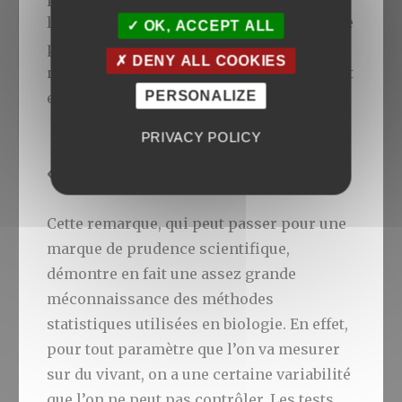
létaux sur le comportement du cocktail de
OK, ACCEPT ALL
pesticides auxquels les oiseaux se
DENY ALL COOKIES
nourrissant dans les champs non bio sont
PERSONALIZE
6
exposés
.
PRIVACY POLICY
« 164 oiseaux, c’est trop peu »
Cette remarque, qui peut passer pour une
marque de prudence scientifique,
démontre en fait une assez grande
méconnaissance des méthodes
statistiques utilisées en biologie. En effet,
pour tout paramètre que l’on va mesurer
sur du vivant, on a une certaine variabilité
que l’on ne peut pas contrôler. Les tests