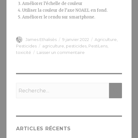
Améliorer l’échelle de couleur
Utiliser la couleur de l’axe NOAEL en fond.
Améliorer le rendu sur smartphone.
Auteur
Publié
Catégories
James Ethalisès
9 janvier 2022
Agriculture
,
le
Étiquettes
Pesticides
agriculture
,
pesticides
,
PestiLens
,
sur
toxicité
Laisser un commentaire
Introduction
à
PestiLens
Recherche
RECH
pour :
ARTICLES RÉCENTS