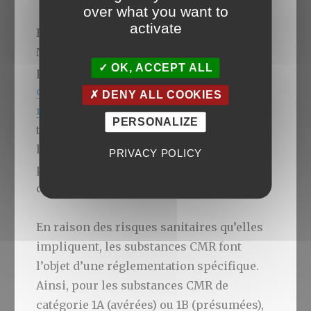
over what you want to
activate
En plus de permettre de visualiser les
NOAEL, l’outil s’intéresse plus
OK, ACCEPT ALL
particulièrement aux substances
cancérigènes, mutagènes et
DENY ALL COOKIES
reprotoxiques
(CMR), dont les effets
PERSONALIZE
toxiques graves ne sont observés que très
longtemps après l’exposition, y compris
PRIVACY POLICY
pour une exposition très faible cumulée
dans le temps.
En raison des risques sanitaires qu’elles
impliquent, les substances CMR font
l’objet d’une réglementation spécifique.
Ainsi, pour les substances CMR de
catégorie 1A (avérées) ou 1B (présumées),