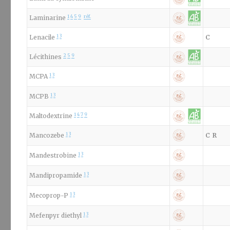
1
4
5
9
réf.
Laminarine
1
3
Lenacile
C
2
5
9
Lécithines
1
3
MCPA
1
3
MCPB
1
4
7
9
Maltodextrine
1
3
Mancozebe
C
R
1
3
Mandestrobine
1
3
Mandipropamide
1
3
Mecoprop-P
1
3
Mefenpyr diethyl