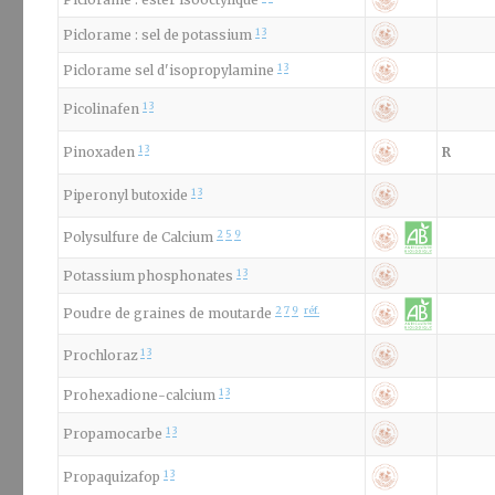
1
3
Piclorame : sel de potassium
1
3
Piclorame sel d'isopropylamine
1
3
Picolinafen
1
3
Pinoxaden
R
1
3
Piperonyl butoxide
2
5
9
Polysulfure de Calcium
1
3
Potassium phosphonates
2
7
9
réf.
Poudre de graines de moutarde
1
3
Prochloraz
1
3
Prohexadione-calcium
1
3
Propamocarbe
1
3
Propaquizafop