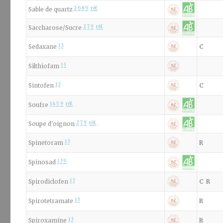
2
6
8
9
réf.
Sable de quartz
2
7
9
réf.
Saccharose/Sucre
1
3
Sedaxane
C
1
3
Silthiofam
1
3
Sintofen
C
1
4
5
9
réf.
Soufre
2
7
9
réf.
Soupe d'oignon
1
3
Spinetoram
R
1
3
9
Spinosad
1
3
Spirodiclofen
C
R
1
3
Spirotetramate
R
1
3
Spiroxamine
R