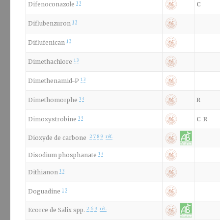
1
3
Difenoconazole
C
1
3
Diflubenzuron
1
3
Diflufenican
1
3
Dimethachlore
1
3
Dimethenamid-P
1
3
Dimethomorphe
R
1
3
Dimoxystrobine
C
R
2
7
8
9
réf.
Dioxyde de carbone
1
3
Disodium phosphanate
1
3
Dithianon
1
3
Doguadine
2
6
9
réf.
Ecorce de Salix spp.