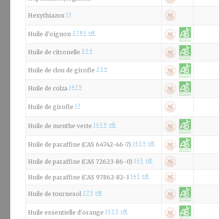
1
3
Hexythiazox
2
7
8
9
réf.
Huile d'oignon
2
5
9
Huile de citronelle
2
5
9
Huile de clou de girofle
1
4
7
9
Huile de colza
1
3
Huile de girofle
1
4
5
9
réf.
Huile de menthe verte
1
4
5
9
réf.
Huile de paraffine (CAS 64742-46-7)
1
4
5
réf.
Huile de paraffine (CAS 72623-86-0)
1
4
5
réf.
Huile de paraffine (CAS 97862-82-3
2
7
9
réf.
Huile de tournesol
1
4
5
9
réf.
Huile essentielle d'orange