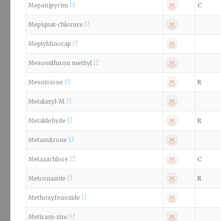
1
3
Mepanipyrim
C
1
3
Mepiquat-chlorure
1
3
Meptyldinocap
1
3
Mesosulfuron methyl
1
3
Mesotrione
R
1
3
Metalaxyl-M
1
3
Metaldehyde
R
1
3
Metamitrone
1
3
Metazachlore
C
1
3
Metconazole
R
1
3
Methoxyfenozide
1
3
Metiram-zinc