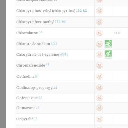
1
4
5
réf.
Chlorpyriphos-ethyl (chlorpyrifos)
1
4
5
réf.
Chlorpyriphos-methyl
1
3
Chlortoluron
C
R
2
5
9
Chlorure de sodium
2
5
8
9
Chlorydrate de l-cystéine
1
3
Chromafénozide
1
3
Clethodim
1
3
Clodinafop-propargyl
1
3
Clofentezine
1
3
Clomazone
1
3
Clopyralid