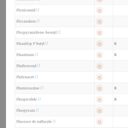
1
3
Flonicamid
1
3
Florasulam
1
3
Florpyrauxifene-benzyl
1
3
Fluazifop P butyl
R
1
3
Fluazinam
R
1
3
Fludioxonyl
1
3
Flufenacet
1
3
Flumioxazine
R
1
3
Fluopicolide
R
1
3
Fluopyram
1
3
Fluorure de sulfuryle