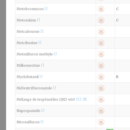
1
3
Metobromuron
C
1
3
Metosulam
C
1
3
Metrafenone
1
3
Metribuzine
1
3
Metsulfuron methyle
1
3
Milbemectine
1
3
Myclobutanil
R
1
3
Méfentrifluconazole
1
4
5
réf.
Mélange de terpénoïdes QRD 460
1
3
Napropamide
1
3
Nicosulfuron