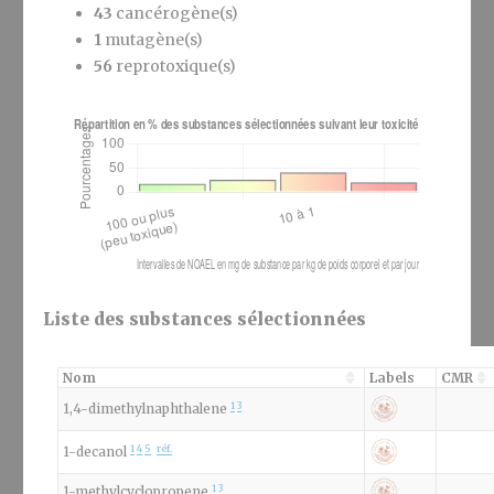
43
cancérogène(s)
1
mutagène(s)
56
reprotoxique(s)
Liste des substances sélectionnées
Nom
Labels
CMR
1
3
1,4-dimethylnaphthalene
1
4
5
réf.
1-decanol
1
3
1-methylcyclopropene