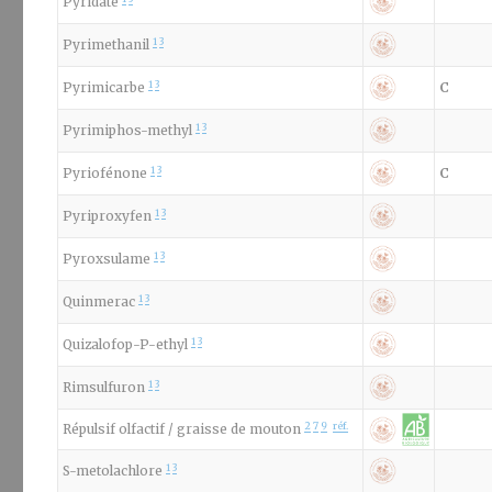
Pyridate
1
3
Pyrimethanil
1
3
Pyrimicarbe
C
1
3
Pyrimiphos-methyl
1
3
Pyriofénone
C
1
3
Pyriproxyfen
1
3
Pyroxsulame
1
3
Quinmerac
1
3
Quizalofop-P-ethyl
1
3
Rimsulfuron
2
7
9
réf.
Répulsif olfactif / graisse de mouton
1
3
S-metolachlore