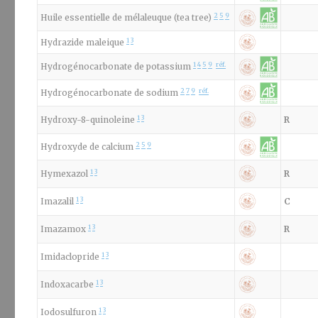
2
5
9
Huile essentielle de mélaleuque (tea tree)
1
3
Hydrazide maleique
1
4
5
9
réf.
Hydrogénocarbonate de potassium
2
7
9
réf.
Hydrogénocarbonate de sodium
1
3
Hydroxy-8-quinoleine
R
2
5
9
Hydroxyde de calcium
1
3
Hymexazol
R
1
3
Imazalil
C
1
3
Imazamox
R
1
3
Imidaclopride
1
3
Indoxacarbe
1
3
Iodosulfuron