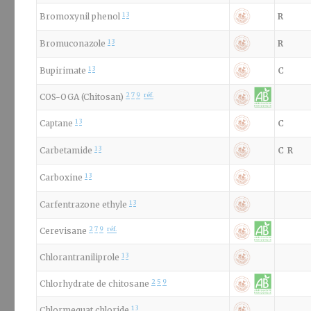
1
3
Bromoxynil phenol
R
1
3
Bromuconazole
R
1
3
Bupirimate
C
2
7
9
réf.
COS-OGA (Chitosan)
1
3
Captane
C
1
3
Carbetamide
C
R
1
3
Carboxine
1
3
Carfentrazone ethyle
2
7
9
réf.
Cerevisane
1
3
Chlorantraniliprole
2
5
9
Chlorhydrate de chitosane
1
3
Chlormequat chloride