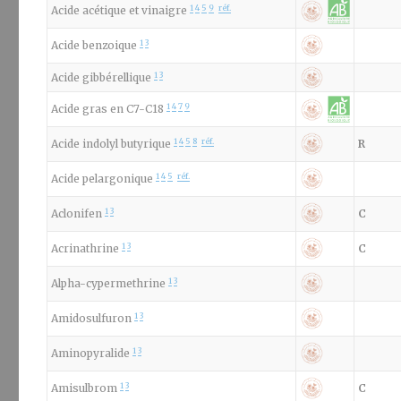
1
4
5
9
réf.
Acide acétique et vinaigre
1
3
Acide benzoique
1
3
Acide gibbérellique
1
4
7
9
Acide gras en C7-C18
1
4
5
8
réf.
Acide indolyl butyrique
R
1
4
5
réf.
Acide pelargonique
1
3
Aclonifen
C
1
3
Acrinathrine
C
1
3
Alpha-cypermethrine
1
3
Amidosulfuron
1
3
Aminopyralide
1
3
Amisulbrom
C