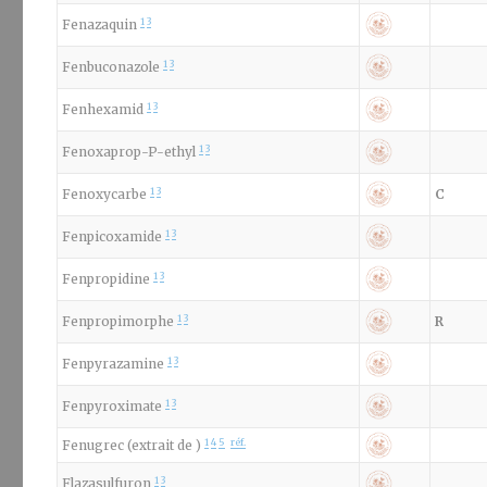
1
3
Fenazaquin
1
3
Fenbuconazole
1
3
Fenhexamid
1
3
Fenoxaprop-P-ethyl
1
3
Fenoxycarbe
C
1
3
Fenpicoxamide
1
3
Fenpropidine
1
3
Fenpropimorphe
R
1
3
Fenpyrazamine
1
3
Fenpyroximate
1
4
5
réf.
Fenugrec (extrait de )
1
3
Flazasulfuron