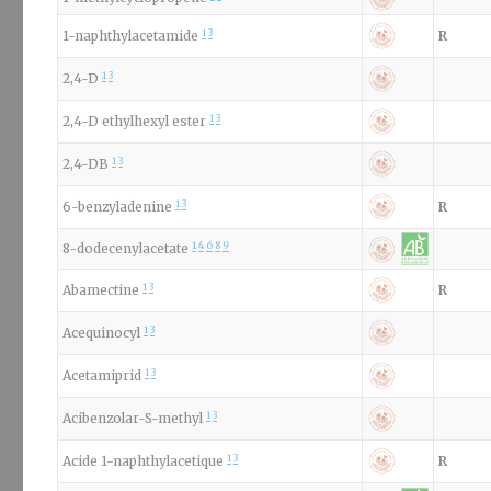
1
3
1-naphthylacetamide
R
1
3
2,4-D
1
3
2,4-D ethylhexyl ester
1
3
2,4-DB
1
3
6-benzyladenine
R
1
4
6
8
9
8-dodecenylacetate
1
3
Abamectine
R
1
3
Acequinocyl
1
3
Acetamiprid
1
3
Acibenzolar-S-methyl
1
3
Acide 1-naphthylacetique
R