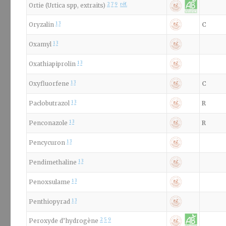
2
7
9
réf.
Ortie (Urtica spp, extraits)
1
3
Oryzalin
C
1
3
Oxamyl
1
3
Oxathiapiprolin
1
3
Oxyfluorfene
C
1
3
Paclobutrazol
R
1
3
Penconazole
R
1
3
Pencycuron
1
3
Pendimethaline
1
3
Penoxsulame
1
3
Penthiopyrad
2
5
9
Peroxyde d’hydrogène