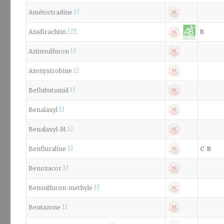
1
3
Amétoctradine
1
3
9
Azadirachtin
R
1
3
Azimsulfuron
1
3
Azoxystrobine
1
3
Beflubutamid
1
3
Benalaxyl
1
3
Benalaxyl-M
1
3
Benfluraline
C
R
1
3
Benoxacor
1
3
Bensulfuron-methyle
1
3
Bentazone