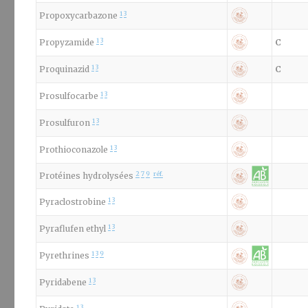
1
3
Propoxycarbazone
1
3
Propyzamide
C
1
3
Proquinazid
C
1
3
Prosulfocarbe
1
3
Prosulfuron
1
3
Prothioconazole
2
7
9
réf.
Protéines hydrolysées
1
3
Pyraclostrobine
1
3
Pyraflufen ethyl
1
3
9
Pyrethrines
1
3
Pyridabene
1
3