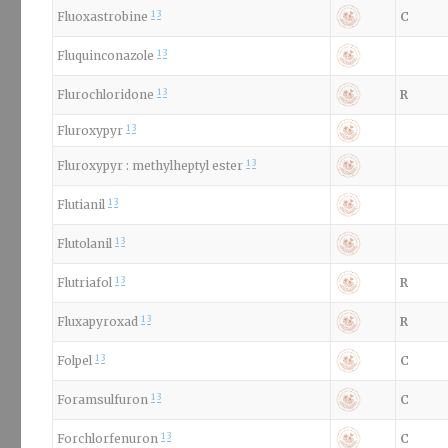
1
3
Fluoxastrobine
C
1
3
Fluquinconazole
1
3
Flurochloridone
R
1
3
Fluroxypyr
1
3
Fluroxypyr : methylheptyl ester
1
3
Flutianil
1
3
Flutolanil
1
3
Flutriafol
R
1
3
Fluxapyroxad
R
1
3
Folpel
C
1
3
Foramsulfuron
C
1
3
Forchlorfenuron
C