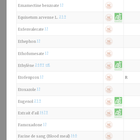
1
3
Emamectine benzoate
2
5
9
Equisetum arvense L.
1
3
Esfenvalerate
1
3
Ethephon
1
3
Ethofumesate
2
6
8
9
réf.
Ethylène
1
3
Etofenprox
R
1
3
Etoxazole
2
5
9
Eugenol
1
4
7
9
Extrait d'ail
1
3
Famoxadone
1
4
6
Farine de sang (Blood meal)