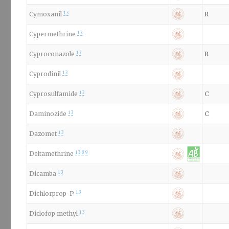
1
3
Cymoxanil
R
1
3
Cypermethrine
1
3
Cyproconazole
R
1
3
Cyprodinil
1
3
Cyprosulfamide
C
1
3
Daminozide
C
1
3
Dazomet
1
3
8
9
Deltamethrine
1
3
Dicamba
1
3
Dichlorprop-P
1
3
Diclofop methyl