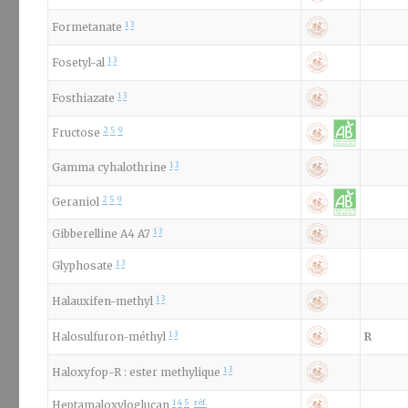
1
3
Formetanate
1
3
Fosetyl-al
1
3
Fosthiazate
2
5
9
Fructose
1
3
Gamma cyhalothrine
2
5
9
Geraniol
1
3
Gibberelline A4 A7
1
3
Glyphosate
1
3
Halauxifen-methyl
1
3
Halosulfuron-méthyl
R
1
3
Haloxyfop-R : ester methylique
1
4
5
réf.
Heptamaloxyloglucan