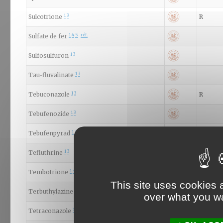
1
3
Sulcotrione
R
1
4
5
réf.
Sulfate de fer
1
3
Sulfosulfuron
1
3
Tau-fluvalinate
1
3
Tebuconazole
R
1
3
Tebufenozide
1
3
Tebufenpyrad
1
3
Tefluthrine
1
3
Tembotrione
R
This site uses cookies 
1
3
Terbuthylazine
over what you wa
1
3
Tetraconazole