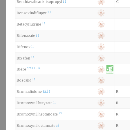
1
3
Benthiavalicarb-isopropyl
C
1
3
Benzovindiflupyr
1
3
Betacyflutrine
1
3
Bifenazate
1
3
Bifenox
1
3
Bixafen
2
7
8
9
réf.
Bière
1
3
Boscalid
1
4
6
8
Bromadiolone
R
1
3
Bromoxynil butyrate
R
1
3
Bromoxynil heptanoate
R
1
3
Bromoxynil octanoate
R