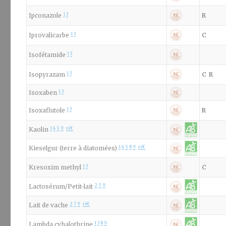
1
3
Ipconazole
R
1
3
Iprovalicarbe
C
1
3
Isofétamide
1
3
Isopyrazam
C
R
1
3
Isoxaben
1
3
Isoxaflutole
R
1
4
5
9
réf.
Kaolin
1
4
5
8
9
réf.
Kieselgur (terre à diatomées)
1
3
Kresoxim methyl
C
2
5
9
Lactosérum/Petit-lait
2
7
9
réf.
Lait de vache
1
3
8
9
Lambda cyhalothrine