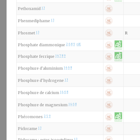
1
3
Pethoxamid
1
3
Phenmediphame
1
3
Phosmet
R
2
6
8
9
réf.
Phosphate diammonique
1
4
7
8
9
Phosphate ferrique
1
4
6
8
Phosphure d'aluminium
1
3
Phosphure d'hydrogene
1
4
6
8
Phosphure de calcium
1
4
6
8
Phosphure de magnesium
2
5
9
Phéromones
1
3
Piclorame
1
3
Piclorame : ester isooctylique