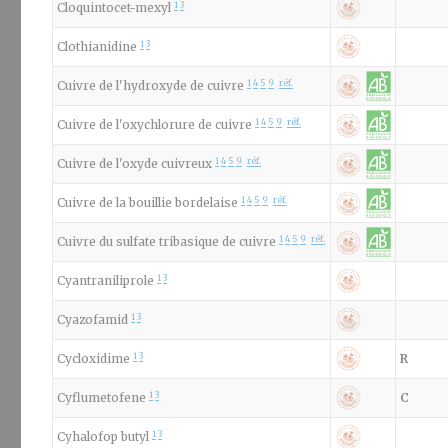
1
3
Cloquintocet-mexyl
1
3
Clothianidine
1
4
5
9
réf.
Cuivre de l'hydroxyde de cuivre
1
4
5
9
réf.
Cuivre de l'oxychlorure de cuivre
1
4
5
9
réf.
Cuivre de l'oxyde cuivreux
1
4
5
9
réf.
Cuivre de la bouillie bordelaise
1
4
5
9
réf.
Cuivre du sulfate tribasique de cuivre
1
3
Cyantraniliprole
1
3
Cyazofamid
1
3
Cycloxidime
R
1
3
Cyflumetofene
C
1
3
Cyhalofop butyl